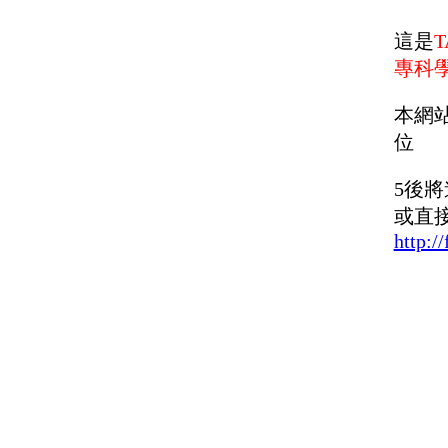
這是
T
專科
本網
位
5
後將
或直
http:/